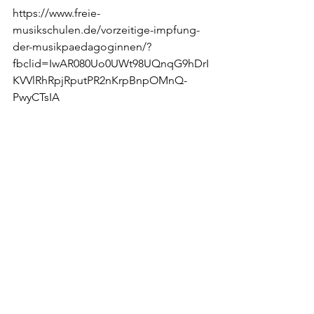
https://www.freie-
musikschulen.de/vorzeitige-impfung-
der-musikpaedagoginnen/?
fbclid=IwAR080Uo0UWt98UQnqG9hDrI
KVVlRhRpjRputPR2nKrpBnpOMnQ-
PwyCTsIA