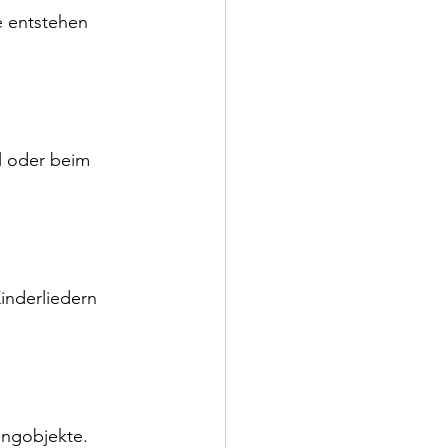
e entstehen 
l oder beim 
inderliedern 
angobjekte.