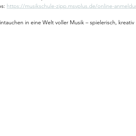
s: 
https://musikschule-zipp.msvplus.de/online-anmeldu
intauchen in eine Welt voller Musik – spielerisch, kreativ 