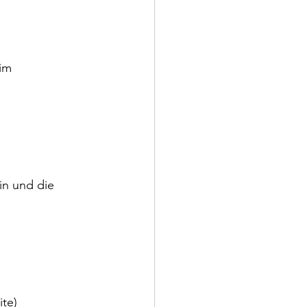
im 
n und die 
ite)