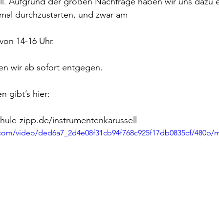
ll. Aufgrund der großen Nachfrage haben wir uns dazu 
nmal durchzustarten, und zwar am 
von 14-16 Uhr. 
 wir ab sofort entgegen. 
 gibt’s hier: 
hule-zipp.de/instrumentenkarussell
ic.com/video/ded6a7_2d4e08f31cb94f768c925f17db0835cf/480p/