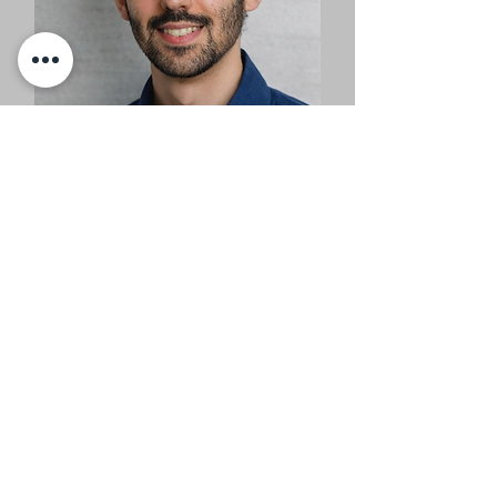
Wallace Clajus
Violine, Mus. Früherziehung
Kontakt
Über uns