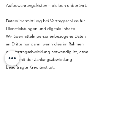
Aufbewahrungsfristen – bleiben unberührt.
Datenübermittlung bei Vertragsschluss für
Dienstleistungen und digitale Inhalte
Wir übermitteln personenbezogene Daten
an Dritte nur dann, wenn dies im Rahmen
der Vertragsabwicklung notwendig ist, etwa
an das mit der Zahlungsabwicklung
beauftragte Kreditinstitut.
Eine weitergehende Übermittlung der
Daten erfolgt nicht bzw. nur dann, wenn Sie
der Übermittlung ausdrücklich zugestimmt
haben. Eine Weitergabe Ihrer Daten an
Dritte ohne ausdrückliche Einwilligung, etwa
zu Zwecken der Werbung, erfolgt nicht.
Grundlage für die Datenverarbeitung ist
Art. 6 Abs. 1 lit. b DSGVO, der die