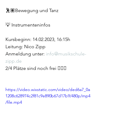
🕺🏽Bewegung und Tanz
💡 Instrumenteninfos 
Kursbeginn: 14.02.2023, 16:15h 
Leitung: Nico Zipp 
Anmeldung unter: 
info@musikschule-
zipp.de
2/4 Plätze sind noch frei 🙋🏼‍♂️
https://video.wixstatic.com/video/ded6a7_0a
1208c628974c2f81c9e890b67d17b9/480p/mp4
/file.mp4