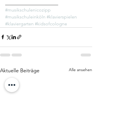
_______________________
#musikschulenicozipp
#musikschuleinköln
#klavierspielen
#klaviergarten
#kidsofcologne
Alle ansehen
Aktuelle Beiträge