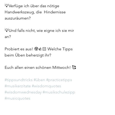
💡Verfüge ich über das nötige 
Handwerkszeug, die  Hindernisse 
auszuräumen? 
💡Und falls nicht, wie eigne ich sie mir 
an? 
Probiert es aus! 🤓👍🏻 Welche Tipps 
beim Üben beherzigt ihr? 
Euch allen einen schönen Mittwoch! 🥰
#tippsundtricks
#üben
#practicetipps
#musikerzitate
#wisdomquotes
#wisdomwednesday
#musikschulezipp
#musicquotes