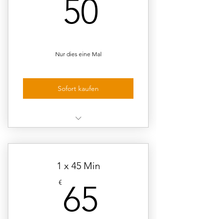
50€
50
Nur dies eine Mal
Sofort kaufen
1 Unterrichtseinheit à 30
Minuten Einzelunterricht
1 x 45 Min
65€
€
65