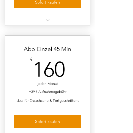
Sofort kaufen
30 Min Einzelunterricht
wöchentlich
36 Termine pro Schuljahr
Abo Einzel 45 Min
160€
€
160
Teilnahme an 2 Konzerten pro
Schuljahr (freiwillig)
Kein Unterricht während der
jeden Monat
Schulferien des Landes
+39 € Aufnahmegebühr
Ideal für Erwachsene & Fortgeschrittene
Sofort kaufen