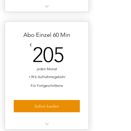
45 Min Einzelunterricht
wöchentlich
36 Termine pro Schuljahr
Abo Einzel 60 Min
205€
€
205
Teilnahme an 2 Konzerten pro
Schuljahr (freiwillig)
Kein Unterricht während der
jeden Monat
Schulferien des Landes
+39 € Aufnahmegebühr
Für Fortgeschrittene
Sofort kaufen