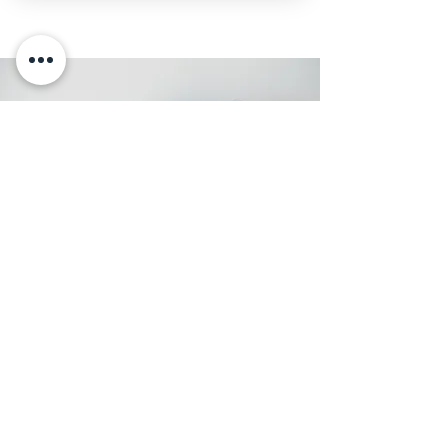
60 Min Einzelunterricht
wöchentlich
36 Termine pro Schuljahr
Teilnahme an 2 Konzerten pro
Schuljahr (freiwillig)
Kein Unterricht während der
Schulferien des Landes