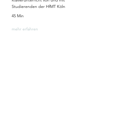
Klavierunterricht von und mit
Studierenden der HfMT Köln
45 Min
mehr erfahren