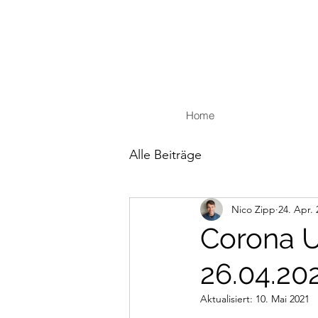
Home
Alle Beiträge
Nico Zipp
24. Apr.
Corona U
26.04.20
Aktualisiert:
10. Mai 2021