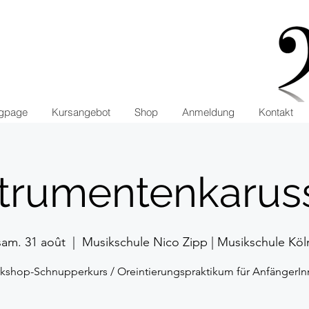
ngpage
Kursangebot
Shop
Anmeldung
Kontakt
strumentenkaruss
sam. 31 août
  |  
Musikschule Nico Zipp | Musikschule Köl
kshop-Schnupperkurs / Oreintierungspraktikum für AnfängerIn