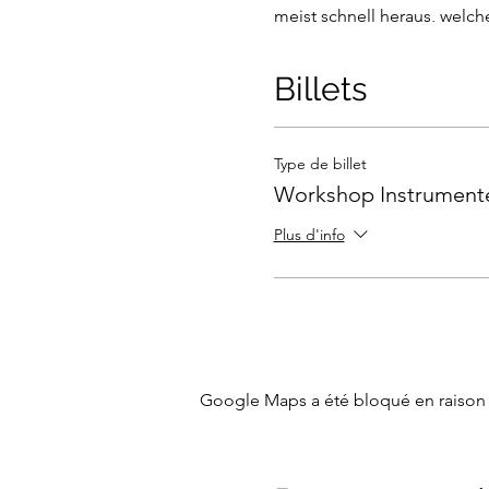
meist schnell heraus, welc
Der Workshop "Instrumente
Billets
dauert insgesamt ca. 3 Stu
Type de billet
Workshop Instrument
Plus d'info
Google Maps a été bloqué en raison 