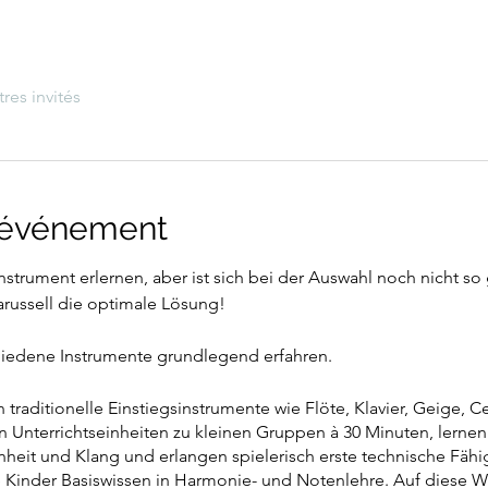
tres invités
l'événement
nstrument erlernen, aber ist sich bei der Auswahl noch nicht so
arussell die optimale Lösung!
hiedene Instrumente grundlegend erfahren.
 traditionelle Einstiegsinstrumente wie Flöte, Klavier, Geige, C
en Unterrichtseinheiten zu kleinen Gruppen à 30 Minuten, lernen
nheit und Klang und erlangen spielerisch erste technische Fäh
 Kinder Basiswissen in Harmonie- und Notenlehre. Auf diese W