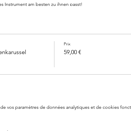
hes Instrument am besten zu ihnen passt!
nkarussell"
nden.
Prix
enkarussel
59,00 €
de vos paramètres de données analytiques et de cookies fonct