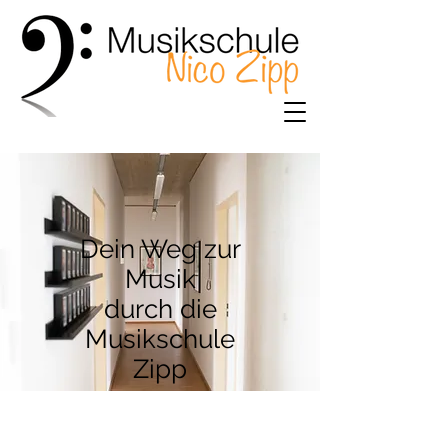
Dein Weg zur
Musik
durch die
Musikschule
Zipp