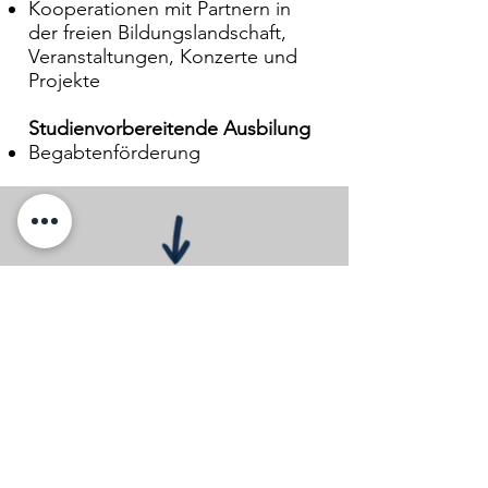
Kooperationen mit Partnern in
der freien Bildungslandschaft,
Veranstaltungen, Konzerte und
Projekte
Studienvorbereitende Ausbilung
Begabtenförderung
Aktives Musizieren
...in Familie, Schule, Verein, Kirche,
in freien Gruppen, als Hobby oder
professionelle(r) Musiker(in).
Start Now