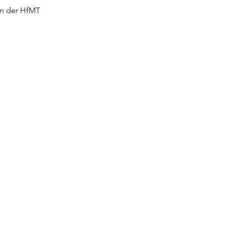
en der HfMT
Kontakt
Über uns
Probestunde
Instagram
Facebook